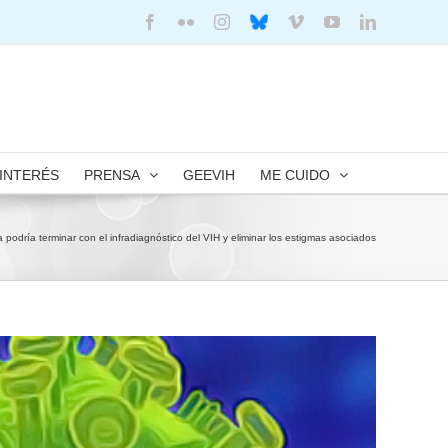
Facebook
Flickr
Instagram
Bluesky
Vimeo
YouTube
LinkedIn
 INTERÉS
PRENSA
GEEVIH
ME CUIDO
podría terminar con el infradiagnóstico del VIH y eliminar los estigmas asociados