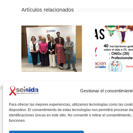
Artículos relacionados
su Junta
Becas Fundación SEISIDA
16th Inter
– ViiV Healthcare
on Wom
Gestionar el consentimient
Para ofrecer las mejores experiencias, utilizamos tecnologías como las cook
SEISIDA
dispositivo. El consentimiento de estas tecnologías nos permitirá procesar 
Glorieta de Quevedo, 9 – 5º
identificaciones únicas en este sitio. No consentir o retirar el consentimiento
28015 – MADRID
funciones.