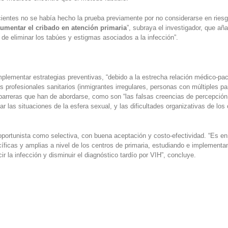
acientes no se había hecho la prueba previamente por no considerarse en rie
umentar el cribado en atención primaria
”, subraya el investigador, que añ
de eliminar los tabúes y estigmas asociados a la infección”.
plementar estrategias preventivas, “debido a la estrecha relación médico-paci
s profesionales sanitarios (inmigrantes irregulares, personas con múltiples pa
barreras que han de abordarse, como son “las falsas creencias de percepción 
ar las situaciones de la esfera sexual, y las dificultades organizativas de lo
oportunista como selectiva, con buena aceptación y costo-efectividad. “Es en 
icas y amplias a nivel de los centros de primaria, estudiando e implementa
 la infección y disminuir el diagnóstico tardío por VIH”, concluye.