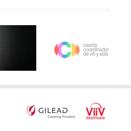
SIDA, SEISIDA y Apoyo
ositivo: la visibilidad del
H debe servir para frenar
el estigma y garantizar
derechos