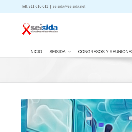
Saltar
Telf. 911 610 011
|
seisida@seisida.net
al
contenido
INICIO
SEISIDA
CONGRESOS Y REUNIONE
Ver
imagen
más
grande