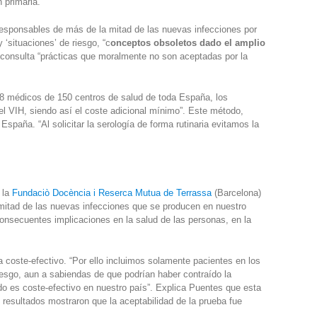
 primaria.
esponsables de más de la mitad de las nuevas infecciones por
‘situaciones’ de riesgo, “c
onceptos obsoletos dado el amplio
consulta “prácticas que moralmente no son aceptadas por la
08 médicos de 150 centros de salud de toda España, los
del VIH, siendo así el coste adicional mínimo”. Este método,
aña. “Al solicitar la serología de forma rutinaria evitamos la
 la
Fundaciò Docència i Reserca Mutua de Terrassa
(Barcelona)
itad de las nuevas infecciones que se producen en nuestro
onsecuentes implicaciones en la salud de las personas, en la
a coste-efectivo. “Por ello incluimos solamente pacientes en los
esgo, aun a sabiendas de que podrían haber contraído la
odo es coste-efectivo en nuestro país”. Explica Puentes que esta
 resultados mostraron que la aceptabilidad de la prueba fue