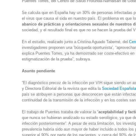
Puentes Torres, del Centro de Salud Frölunda-Närhälsan de Gote
Se calcula que en España hay un 30% de personas infectadas por
el virus que causa el sida en nuestro país. El problema es que l
abanico de prácticas y orientaciones sexuales de nuestros d
sociedad, y el resultado final es que no se hacen la prueba del V
En el estudio, realizado junto a Cristina Aguado Taberné, del
Cen
investigadores proponen una ‘búsqueda oportunista’, “aprovechando
explica Puentes Torres, ya ha demostrado ser coste-efectivo en 
estigmatización de la prueba”, subraya.
Asunto pendiente
“El diagnóstico precoz de la infección por VIH sigue siendo un 
y Directora Editorial de la revista que edita la
Sociedad Española I
país se atribuyen a personas que desconocen que están infectad
continuidad de la transmisión de la infección y en los costes sani
El trabajo de Puentes trataba de valorar la “
aceptabilidad y fact
que nunca se hubieran analizado su estado serológico, ya que de
infección posteriormente”. A pesar de esta limitación, los inves
prevalencia habría sido aun mayor de haber incluido a todos los 
superior al 90% por parte de los pacientes, y cerca del 90% de l