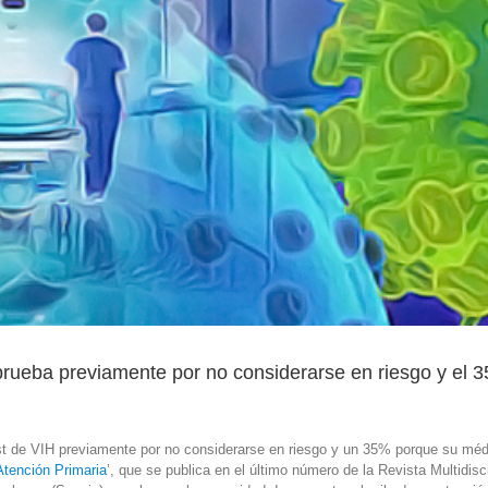
prueba previamente por no considerarse en riesgo y el 
st de VIH previamente por no considerarse en riesgo y un 35% porque su méd
Atención Primaria
’, que se publica en el último número de la Revista Multidisc