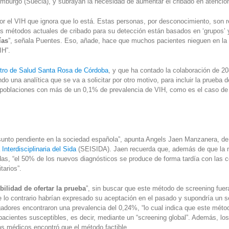
mburgo (Suecia), y subrayan la necesidad de aumentar el cribado en atención
 el VIH que ignora que lo está. Estas personas, por desconocimiento, son r
os métodos actuales de cribado para su detección están basados en ‘grupos’ y 
ías
”, señala Puentes. Eso, añade, hace que muchos pacientes nieguen en la 
IH”.
tro de Salud Santa Rosa de Córdoba
, y que ha contado la colaboración de 2
 una analítica que se va a solicitar por otro motivo, para incluir la prueba 
poblaciones con más de un 0,1% de prevalencia de VIH, como es el caso de Esp
asunto pendiente en la sociedad española”, apunta Angels Jaen Manzanera, de
nterdisciplinaria del Sida
(SEISIDA). Jaen recuerda que, además de que la m
as, “el 50% de los nuevos diagnósticos se produce de forma tardía con las c
tarios”.
ibilidad de ofertar la prueba
”, sin buscar que este método de screening fuer
 lo contrario habrían expresado su aceptación en el pasado y supondría un s
tigadores encontraron una prevalencia del 0,24%, “lo cual indica que este mét
pacientes susceptibles, es decir, mediante un “screening global”. Además, los
os médicos encontró que el método factible.