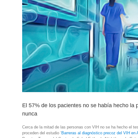
El 57% de los pacientes no se había hecho la 
nunca
Cerca de la mitad de las personas con VIH no se ha hecho el te
proceden del estudio ‘
Barreras al diagnóstico precoz del VIH en 