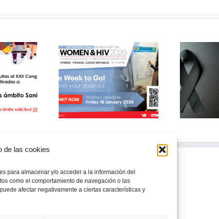
CE
P
national Workshop
Arantxa Arrillaga
VI
en & HIV 2026
o de las cookies
ies para almacenar y/o acceder a la información del
datos como el comportamiento de navegación o las
, puede afectar negativamente a ciertas características y