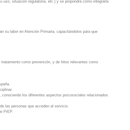
 uso, situación regulatoria, etc.) y se propondrá cómo integrarla
izan su labor en Atención Primaria, capacitándolos para que
 de tratamiento como prevención, y de hitos relevantes como
spaña.
iplinar.
EP, conociendo los diferentes aspectos psicosociales relacionados.
 de las personas que acceden al servicio.
de PrEP.