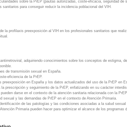
cularidades sobre la PrEP (pautas autorizadas, coste-eficacia, seguridad de su
s sanitarios para conseguir reducir la incidencia poblacional del VIH.
de la profilaxis preexposición al VIH en los profesionales sanitarios que real
itual.
to antirretroviral, adquiriendo conocimientos sobre los conceptos de estigma,
ponible.
ones de transmisión sexual en España.
oste-eficiencia de la PrEP.
xis preexposición en España y los datos actualizados del uso de la PrEP en E
a prescripción y seguimiento de la PrEP, enfatizando en su carácter interdisc
que pueden darse en el contexto de la atención sanitaria relacionada con la Pr
alud sexual y las demandas de PrEP en el contexto de Atención Primaria.
dentificación de las patologías y las condiciones asociadas a la salud sexual
de Atención Primaria pueden hacer para optimizar el alcance de los programas 
ativo