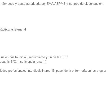
io, fármacos y pauta autorizada por EMA/AEPMS y centros de dispensación.
áctica asistencial
usión, visita inicial, seguimiento y fin de la PrEP.
atitis B/C, insuficiencia renal…).
des profesionales interdisciplinares. El papel de la enfermería en los prog