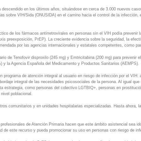
descendido en los últimos años, situándose en cerca de 3.000 nuevos casos 
s sobre VIH/Sida (ONUSIDA) en el camino hacia el control de la infección, e
tico de los fármacos antirretrovirales en personas sin el VIH podía prevenir la
axis preexposición, PrEP). La creciente evidencia sobre la seguridad, la efecti
comendada por las agencias internacionales y estatales competentes, como pa
ario de Tenofovir disproxilo (245 mg) y Emtricitabina (200 mg) para prevenir e
A) y la Agencia Española del Medicamento y Productos Sanitarios (AEMPS).
n programa de atención integral al usuario en riesgo de infección por el VIH
bordaje integral de las necesidades psicosociales de la persona. Al igual qu
ta estrategia, como personas del colectivo LGTBIQ+, personas en prostitució
nivel poblacional.
ros comunitarios y en unidades hospitalarias especializadas. Hasta ahora, la 
 profesionales de Atención Primaria hacen que este ámbito asistencial sea id
dad de este recurso y pueda promocionar su uso en personas con riesgo de inf