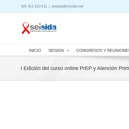
Saltar
Telf. 911 610 011
|
seisida@seisida.net
al
contenido
INICIO
SEISIDA
CONGRESOS Y REUNIONE
I Edición del curso online PrEP y Atención Prim
Ver
imagen
más
grande