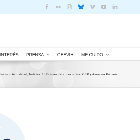
Facebook
Flickr
Instagram
Bluesky
Vimeo
YouTube
LinkedIn
 INTERÉS
PRENSA
GEEVIH
ME CUIDO
Inicio
/
Actualidad
,
Noticias
/
I Edición del curso online PrEP y Atención Primaria