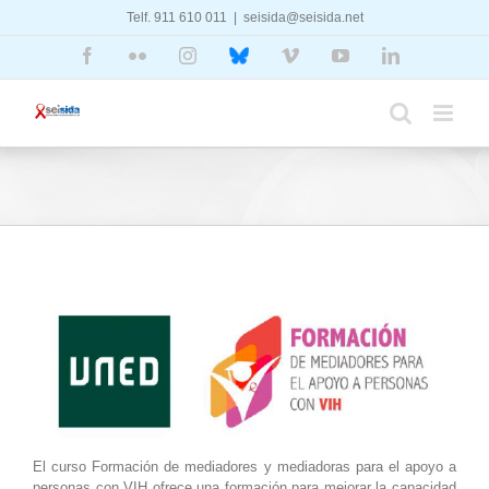
Saltar
Telf. 911 610 011
|
seisida@seisida.net
al
contenido
Facebook
Flickr
Instagram
Bluesky
Vimeo
YouTube
LinkedIn
El curso Formación de mediadores y mediadoras para el apoyo a
personas con VIH ofrece una formación para mejorar la capacidad