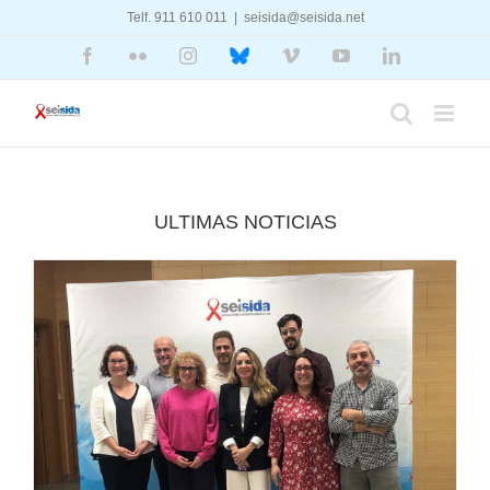
Saltar
Telf. 911 610 011
|
seisida@seisida.net
al
contenido
Facebook
Flickr
Instagram
Bluesky
Vimeo
YouTube
LinkedIn
ULTIMAS NOTICIAS