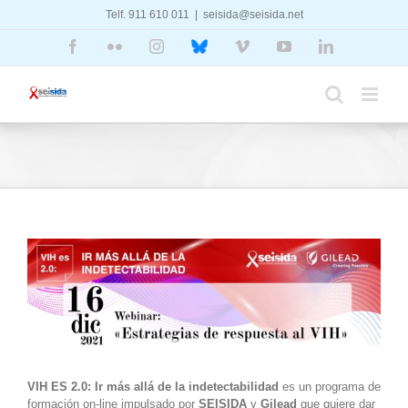
Saltar
Telf. 911 610 011
|
seisida@seisida.net
al
contenido
Facebook
Flickr
Instagram
Bluesky
Vimeo
YouTube
LinkedIn
Ver
imagen
más
grande
VIH ES 2.0: Ir más allá de la indetectabilidad
es un programa de
formación on-line impulsado por
SEISIDA
y
Gilead
que quiere dar