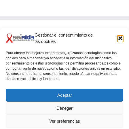
Gestionar el consentimiento de
SEISIDA
las cookies
Glorieta de Quevedo, 9 – 5º
28015 – MADRID
Para ofrecer las mejores experiencias, utilizamos tecnologías como las
cookies para almacenar y/o acceder a la información del dispositivo. El
consentimiento de estas tecnologías nos permitirá procesar datos como el
comportamiento de navegación o las identificaciones únicas en este sitio.
No consentir o retirar el consentimiento, puede afectar negativamente a
ciertas características y funciones.
Aceptar
Denegar
SEISIDA · Sociedad Española Interdisciplinaria del SIDA ··· |
Aviso
Legal y Política de Privacidad
|
Política de Cookies
|
Ver preferencias
Facebook
Flickr
Instagram
Bluesky
Vimeo
YouTube
LinkedIn