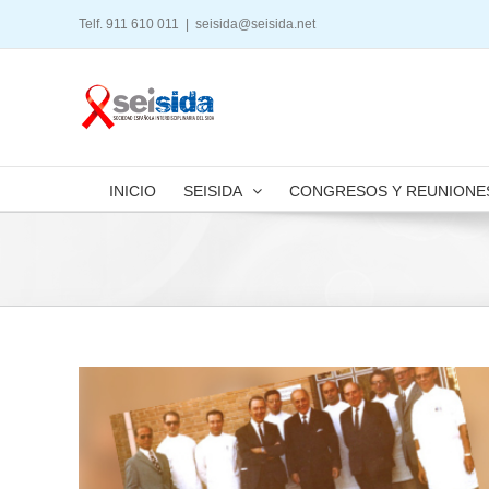
Saltar
Telf. 911 610 011
|
seisida@seisida.net
al
contenido
INICIO
SEISIDA
CONGRESOS Y REUNIONE