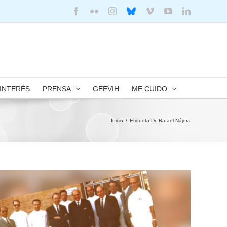
Facebook
Flickr
Instagram
Bluesky
Vimeo
YouTube
LinkedIn
 INTERÉS
PRENSA
GEEVIH
ME CUIDO
Inicio
/
Etiqueta:
Dr. Rafael Nájera