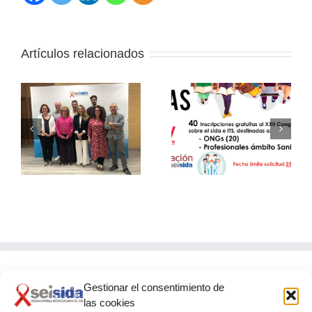
Artículos relacionados
Becas Fundación
16th International
u
SEISIDA – ViiV
Workshop on Women
Healthcare
& HIV 2026
Gestionar el consentimiento de
SEISIDA
las cookies
Glorieta de Quevedo, 9 – 5º