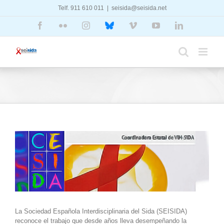
Saltar
Telf. 911 610 011
|
seisida@seisida.net
al
contenido
Facebook
Flickr
Instagram
Bluesky
Vimeo
YouTube
LinkedIn
Ver
imagen
más
grande
La Sociedad Española Interdisciplinaria del Sida (SEISIDA)
reconoce el trabajo que desde años lleva desempeñando la