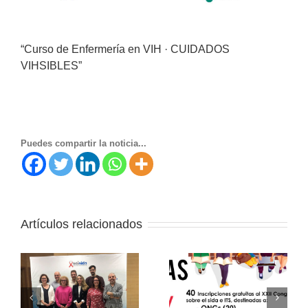
“Curso de Enfermería en VIH · CUIDADOS
VIHSIBLES”
Puedes compartir la noticia...
Artículos relacionados
Becas Fundación
16th International
u